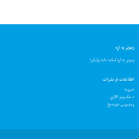
زمونږ په اړه
زمونږ په اړه لیکنه دلته ولیکئ
اطلاعات او نشرات
خبرونه
د عکسونو ګالرې
ويډيويي خونديځ