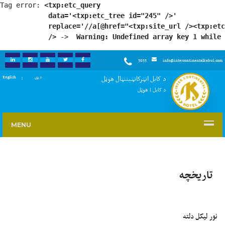
Tag error: 
<txp:etc_query

            data='<txp:etc_tree id="245" />'

            replace='//a[@href="<txp:site_url /><txp:etc
            />
 -> 
 Warning: Undefined array key 1 while 
3033
info@intercontinentalkabul.com
KEDIN
INSTAGRAM
YOUTUBE
TWITTER
FACEBOOK
د کابل انټرکانټیننټال هوټل
English
دری
د کابل | هوټل
MENU
تاریخچه
نور لیکل دلته