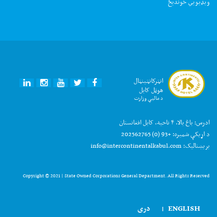
ويډيويي خونديځ
انټرکانټینټال
NKEDIN
INSTAGRAM
YOUTUBE
TWITTER
FACEBOOK
هوټل کابل
د مالیې وزارت
ادرس:
باغ بالا، ۴ ناحیه، کابل افغانستان
+93 (0) 202562765
د اړیکې شمیره:
info@intercontinentalkabul.com
بریښنالیک:
Copyright © 2021 | State Owned Corporations General Department. All Rights Reserved
دری
ENGLISH
|