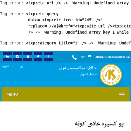
Tag error: 
<txp:etc_url />
 -> 
 Warning: Undefined array 
Tag error: 
<txp:etc_query

            data='<txp:etc_tree id="245" />'

            replace='//a[@href="<txp:site_url /><txp:etc
            />
 -> 
 Warning: Undefined array key 1 while 
Tag error: 
<txp:category title="1" />
 -> 
 Warning: Undef
3033
info@intercontinentalkabul.com
KEDIN
INSTAGRAM
YOUTUBE
TWITTER
FACEBOOK
د کابل انټرکانټیننټال هوټل
English
دری
د کابل | هوټل
MENU
یو کسیزه عادی کوټه