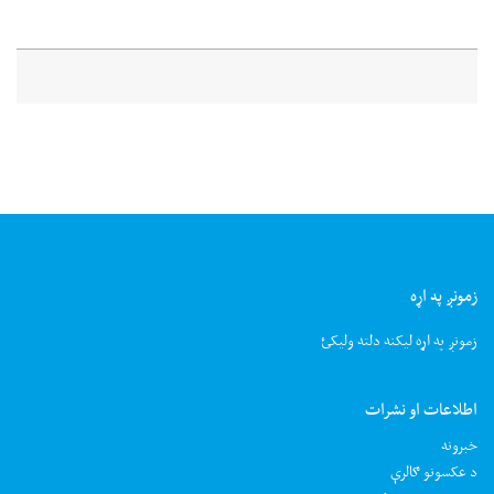
زمونږ په اړه
زمونږ په اړه لیکنه دلته ولیکئ
اطلاعات او نشرات
خبرونه
د عکسونو ګالرې