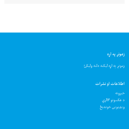
زمونږ په اړه
زمونږ په اړه لیکنه دلته ولیکئ
اطلاعات او نشرات
خبرونه
د عکسونو ګالرې
ويډيويي خونديځ