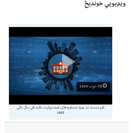
ويډيويي خونديځ
29 حوت 1400
فلم مستند در مورد دستاوردهای عمده وزارت مالیه طی سال مالی
1398