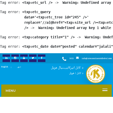
Tag error: 
<txp:etc_url />
 -> 
 Warning: Undefined array 
Tag error: 
<txp:etc_query

            data='<txp:etc_tree id="245" />'

            replace='//a[@href="<txp:site_url /><txp:etc
            />
 -> 
 Warning: Undefined array key 1 while 
Tag error: 
<txp:category title="1" />
 -> 
 Warning: Undef
Tag error: 
<txp:etc_date date="posted" calendar="jalali"
3033
info@intercontinentalkabul.com
KEDIN
INSTAGRAM
YOUTUBE
TWITTER
FACEBOOK
د کابل انټرکانټیننټال هوټل
English
دری
د کابل | هوټل
MENU